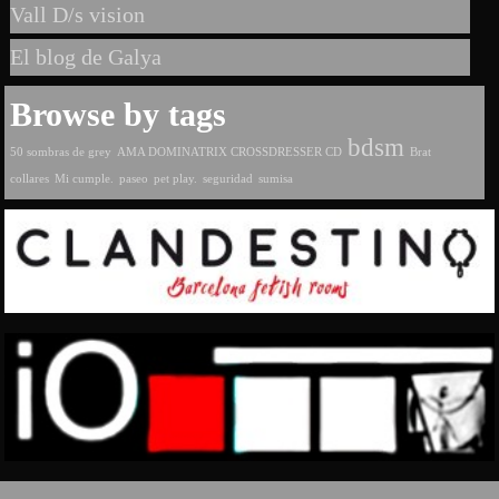
Vall D/s vision
El blog de Galya
Browse by tags
bdsm
50 sombras de grey
AMA DOMINATRIX CROSSDRESSER CD
Brat
collares
Mi cumple.
paseo
pet play.
seguridad
sumisa