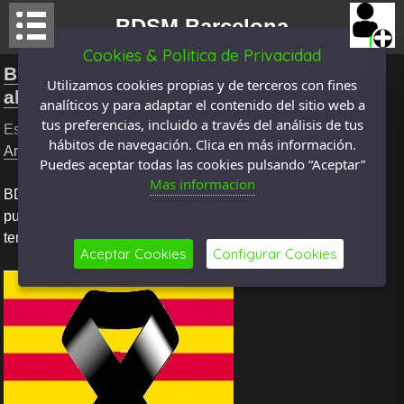
BDSM Barcelona
Cookies & Politica de Privacidad
BDSM Barcelona se une al dolor causado
Utilizamos cookies propias y de terceros con fines
al pueblo Catalán
analíticos y para adaptar el contenido del sitio web a
tus preferencias, incluido a través del análisis de tus
Escrito por
Master_Bcn
El: 17 agosto 2017 , categoria
hábitos de navegación. Clica en más información.
Artículos
,
El Muro
, Visto
2721
veces
Puedes aceptar todas las cookies pulsando “Aceptar”
Mas informacion
BDSM Barcelona también se une al dolor causado al
pueblo Catalán por las victimas de este terrible acto
terrorista, y lo rechaza enérgicamente.
Aceptar Cookies
Configurar Cookies