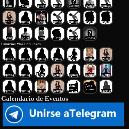
Amo
Dom
sumiso
sumiso
Curioso
switch
sumiso
switch
sumisa
switch
sumiso
sumiso
Amo
Amo
Amo
switch
Dom
Dom
sumiso
Curioso
Usuarios Mas Populares
sumisa
sumisa
sumisa
sumisa
Ama
sumisa
switch
sumisa
sumisa
Ama
switch
sumisa
sumisa
sumisa
Ama-
Amo-
sumiso
sumisa
sumisa
sumisa
sumisa
switch
Curiosa
Calendario de Eventos