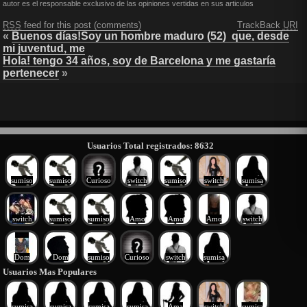
autor es el responsable exclusivo de las opiniones vertidas en sus articulos
RSS
feed for this post (comments)
TrackBack
URI
«
Buenos días!Soy un hombre maduro (52) que, desde
mi juventud, me
Hola! tengo 34 años, soy de Barcelona y me gastaría
pertenecer
»
Usuarios Total registrados: 8632
sumiso
sumiso
Curioso
switch
sumiso
switch
sumisa
switch
sumiso
sumiso
Amo
Amo
Amo
switch
Dom
Dom
sumiso
Curioso
switch
sumisa
Usuarios Mas Populares
sumisa
sumisa
sumisa
sumisa
Ama
switch
sumisa