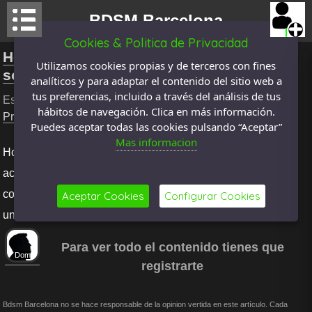
BDSM Barcelona
Cookies & Politica de Privacidad
Hola buenas tardes ,soy un hombre
Utilizamos cookies propias y de terceros con fines
soltero que en la actualidad
analíticos y para adaptar el contenido del sitio web a
tus preferencias, incluido a través del análisis de tus
Escrito por
EMPUTECEDOR
El: 19 mayo 2026 , categoria
hábitos de navegación. Clica en más información.
Presentación
, Visto
177
veces
Puedes aceptar todas las cookies pulsando “Aceptar”
Mas informacion
Hola buenas tardes ,soy un hombre soltero que en la
actualidad tiene 53 años, de la provincia de guipuzcoa ,me
considero serio y a la vez diría que dominante. Desde hace
Aceptar Cookies
Configurar Cookies
unos años a esta parte me he sentido atraído por q...
Para ver todo el contenido tienes que
Dom
registrarte
Bdsm Barcelona no se hace responsable de la opinion vertida en este artículo. Cada