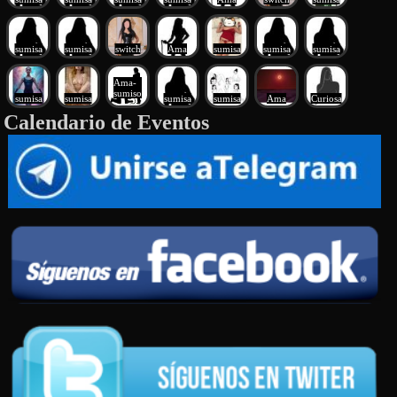
sumisa
sumisa
switch
Ama
sumisa
sumisa
sumisa
Ama-
sumiso
sumisa
sumisa
sumisa
sumisa
Ama
Curiosa
Calendario de Eventos