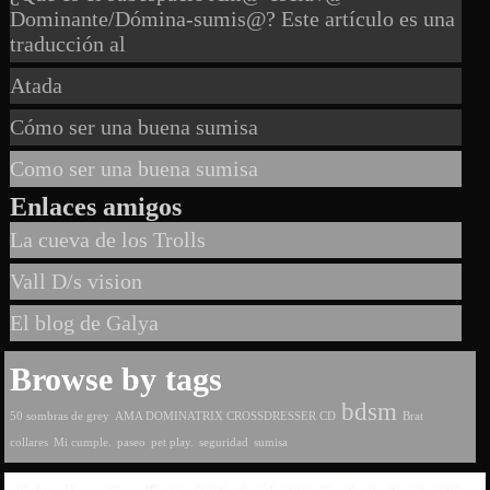
Dominante/Dómina-sumis@? Este artículo es una
traducción al
Atada
Cómo ser una buena sumisa
Como ser una buena sumisa
Enlaces amigos
La cueva de los Trolls
Vall D/s vision
El blog de Galya
Browse by tags
bdsm
50 sombras de grey
AMA DOMINATRIX CROSSDRESSER CD
Brat
collares
Mi cumple.
paseo
pet play.
seguridad
sumisa