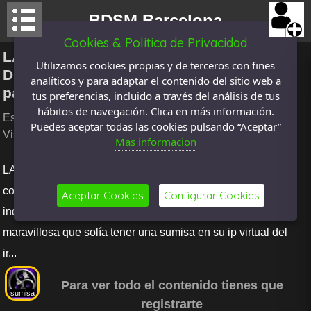
BDSM Barcelona
Cookies & Politica de Privacidad
LA CONFIANZA… ESE GRAN
Utilizamos cookies propias y de terceros con fines
DESCONOCIDO. La confianza es algo que
analíticos y para adaptar el contenido del sitio web a
para mi,
tus preferencias, incluido a través del análisis de tus
hábitos de navegación. Clica en más información.
Escrito por
_beth_
El: 1 marzo 2017 , categoria
El Muro
,
Puedes aceptar todas las cookies pulsando “Aceptar”
Visto
1673
veces
Mas informacion
LA CONFIANZA... ESE GRAN DESCONOCIDO. La
confianza es algo que para mi, siempre ha generado ciertas
Aceptar Cookies
Configurar Cookies
inquietudes con respecto al tema. Hace años, leí una frase
maravillosa que solía tener una sumisa en su ip virtual del
ir...
Para ver todo el contenido tienes que
sumisa
registrarte