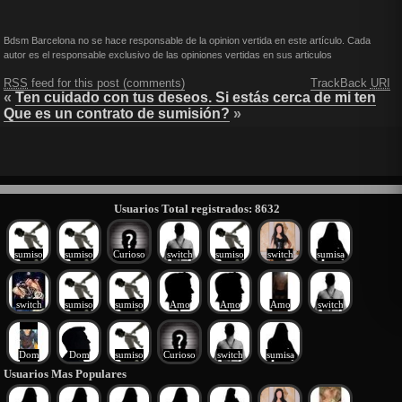
Bdsm Barcelona no se hace responsable de la opinion vertida en este artículo. Cada
autor es el responsable exclusivo de las opiniones vertidas en sus articulos
RSS
feed for this post (comments)
TrackBack
URI
«
Ten cuidado con tus deseos. Si estás cerca de mi ten
Que es un contrato de sumisión?
»
Usuarios Total registrados: 8632
sumiso
sumiso
Curioso
switch
sumiso
switch
sumisa
switch
sumiso
sumiso
Amo
Amo
Amo
switch
Dom
Dom
sumiso
Curioso
switch
sumisa
Usuarios Mas Populares