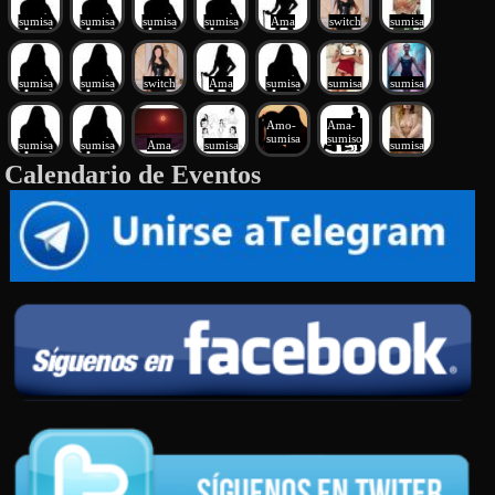
sumisa
sumisa
sumisa
sumisa
Ama
switch
sumisa
sumisa
sumisa
switch
Ama
sumisa
sumisa
sumisa
Amo-
Ama-
sumisa
sumiso
sumisa
sumisa
Ama
sumisa
sumisa
Calendario de Eventos