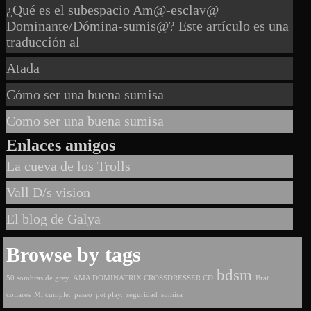
¿Qué es el subespacio Am@-esclav@
Dominante/Dómina-sumis@? Este artículo es una
traducción al
Atada
Cómo ser una buena sumisa
Como ser una buena sumisa
Enlaces amigos
La cueva de los Trolls
Vall D/s vision
El blog de Galya
Browse by tags
bdsm
50 sombras de grey
AMA DOMINATRIX CROSSDRESSER CD
Brat
collares
Mi cumple.
paseo
pet play.
seguridad
sumisa