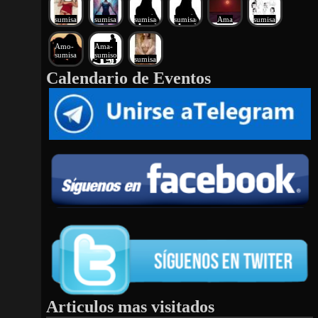
sumisa
sumisa
sumisa
sumisa
Ama
sumisa
Amo-
Ama-
sumisa
sumiso
sumisa
Calendario de Eventos
Articulos mas visitados