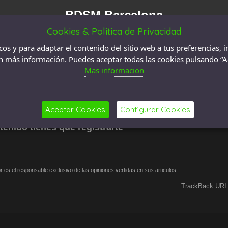
BDSM Barcelona
Cookies & Politica de Privacidad
cos y para adaptar el contenido del sitio web a tus preferencias, i
en más información. Puedes aceptar todas las cookies pulsando “A
, Visto
1655
veces
Mas informacion
 Este fin de semana ha sido muy especial para mi, ya que el
o el dia de la madre con mis niños en casa de ...
Aceptar Cookies
Configurar Cookies
tenido tienes que registrarte
 es el responsable exclusivo de las opiniones vertidas en sus articulos
TrackBack
URI