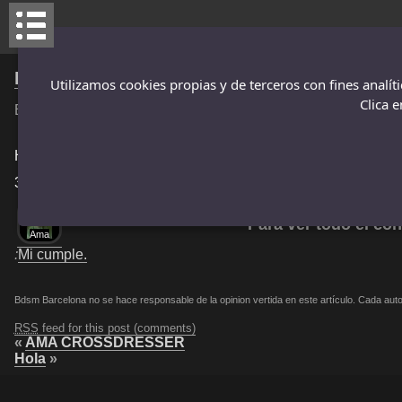
Mi regalo para todos.
Utilizamos cookies propias y de terceros con fines analíti
Clica 
Escrito por
kareshi
El: 2 mayo 2016 , categoria
Presentación
Hola, para aquellos que no me conozcan soy el Ama Kareshi.
30 de abril he cumplido 42 años, al dia siguiente he celebrad
Para ver todo el con
Ama
:
Mi cumple.
Bdsm Barcelona no se hace responsable de la opinion vertida en este artículo. Cada autor
RSS
feed for this post (comments)
«
AMA CROSSDRESSER
Hola
»