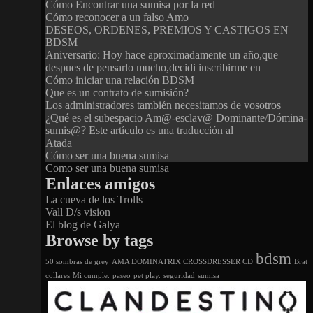
Cómo Encontrar una sumisa por la red
Cómo reconocer a un falso Amo
DESEOS, ORDENES, PREMIOS Y CASTIGOS EN
BDSM
Aniversario: Hoy hace aproximadamente un año,que
despues de pensarlo mucho,decidi inscribirme en
Cómo iniciar una relación BDSM
Que es un contrato de sumisión?
Los administradores también necesitamos de vosotros
¿Qué es el subespacio Am@-esclav@ Dominante/Dómina-
sumis@? Este artículo es una traducción al
Atada
Cómo ser una buena sumisa
Como ser una buena sumisa
Enlaces amigos
La cueva de los Trolls
Vall D/s vision
El blog de Galya
Browse by tags
bdsm
50 sombras de grey
AMA DOMINATRIX CROSSDRESSER CD
Brat
collares
Mi cumple.
paseo
pet play.
seguridad
sumisa