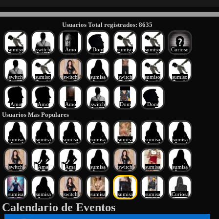
Usuarios Total registrados: 8635
sumiso
switch
Amo
Dom
sumiso
sumiso
Curioso
switch
sumiso
switch
sumisa
switch
sumiso
sumiso
Amo
Amo
Amo
switch
Dom
Dom
Usuarios Mas Populares
sumisa
sumisa
sumisa
sumisa
sumisa
sumisa
sumisa
switch
Ama
Ama
sumisa
switch
sumisa
sumisa
sumisa
sumisa
switch
sumisa
sumisa
sumisa
Curiosa
Calendario de Eventos