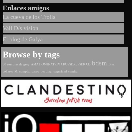
Enlaces amigos
La cueva de los Trolls
Vall D/s vision
El blog de Galya
Browse by tags
bdsm
50 sombras de grey
AMA DOMINATRIX CROSSDRESSER CD
Brat
collares
Mi cumple.
paseo
pet play.
seguridad
sumisa