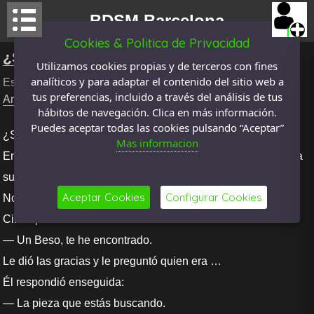
BDSM Barcelona
Cookies & Politica de Privacidad
¿SUEÑO O REALIDAD?
Utilizamos cookies propias y de terceros con fines
analíticos y para adaptar el contenido del sitio web a
Escrito por
Queenforever
El: 25 mayo 2026 , categoria
tus preferencias, incluido a través del análisis de tus
Artículos
, Visto
136
veces
hábitos de navegación. Clica en más información.
Puedes aceptar todas las cookies pulsando “Aceptar”
¿SUEÑO O REALIDAD?
Mas informacion
Entraban mensajes pero uno de ellos llamó de sobremanera
su atención.
Aceptar Cookies
Configurar Cookies
No decía ni Hola, ni Buenos días.
Cinco palabras:
— Un Beso, te he encontrado.
Le dió las gracias y le preguntó quien era …
Él respondió enseguida:
— La pieza que estás buscando.